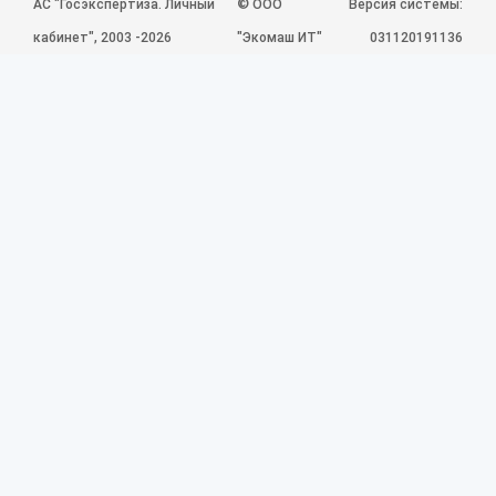
©
АС "Госэкспертиза. Личный
ООО
Версия системы:
кабинет", 2003 -2026
"Экомаш ИТ"
031120191136